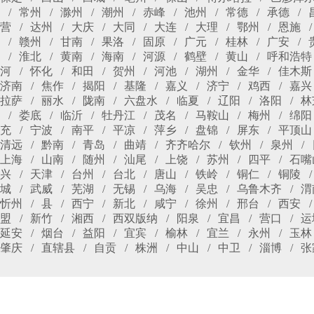
常州
滁州
潮州
赤峰
池州
常德
承德
营
达州
大庆
大同
大连
大理
鄂州
恩施
赣州
甘南
果洛
固原
广元
桂林
广安
淮北
黄南
海南
河源
鹤壁
黄山
呼和浩特
河
怀化
和田
贺州
河池
湖州
金华
佳木斯
济南
焦作
揭阳
基隆
嘉义
济宁
鸡西
嘉兴
拉萨
丽水
陇南
六盘水
临夏
辽阳
洛阳
林
娄底
临沂
牡丹江
茂名
马鞍山
梅州
绵阳
充
宁波
南平
平凉
萍乡
盘锦
屏东
平顶山
清远
黔南
青岛
曲靖
齐齐哈尔
钦州
泉州
上海
山南
随州
汕尾
上饶
苏州
四平
石嘴
兴
天津
台州
台北
唐山
铁岭
铜仁
铜陵
城
武威
芜湖
无锡
乌海
吴忠
乌鲁木齐
渭
忻州
县
西宁
新北
咸宁
徐州
邢台
西安
盟
新竹
湘西
西双版纳
阳泉
宜昌
营口
运
延安
烟台
益阳
宜宾
榆林
宜兰
永州
玉林
肇庆
直辖县
自贡
株洲
中山
中卫
淄博
张