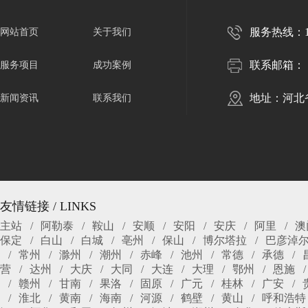
服务热线：150
网站首页
关于我们
联系邮箱：
服务项目
成功案例
地址：河北
新闻资讯
联系我们
友情链接 / LINKS
主站
阿勒泰
鞍山
安顺
安阳
安庆
阿里
澳
保定
白山
白城
亳州
保山
博尔塔拉
巴彦淖
常州
滁州
潮州
赤峰
池州
常德
承德
营
达州
大庆
大同
大连
大理
鄂州
恩施
赣州
甘南
果洛
固原
广元
桂林
广安
淮北
黄南
海南
河源
鹤壁
黄山
呼和浩特