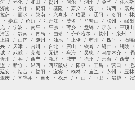
河
怀化
和田
贺州
河池
湖州
金华
佳木斯
济南
焦作
揭阳
基隆
嘉义
济宁
鸡西
嘉兴
拉萨
丽水
陇南
六盘水
临夏
辽阳
洛阳
林
娄底
临沂
牡丹江
茂名
马鞍山
梅州
绵阳
充
宁波
南平
平凉
萍乡
盘锦
屏东
平顶山
清远
黔南
青岛
曲靖
齐齐哈尔
钦州
泉州
上海
山南
随州
汕尾
上饶
苏州
四平
石嘴
兴
天津
台州
台北
唐山
铁岭
铜仁
铜陵
城
武威
芜湖
无锡
乌海
吴忠
乌鲁木齐
渭
忻州
县
西宁
新北
咸宁
徐州
邢台
西安
盟
新竹
湘西
西双版纳
阳泉
宜昌
营口
运
延安
烟台
益阳
宜宾
榆林
宜兰
永州
玉林
肇庆
直辖县
自贡
株洲
中山
中卫
淄博
张