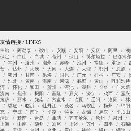
友情链接 / LINKS
主站
阿勒泰
鞍山
安顺
安阳
安庆
阿里
澳
保定
白山
白城
亳州
保山
博尔塔拉
巴彦淖
常州
滁州
潮州
赤峰
池州
常德
承德
营
达州
大庆
大同
大连
大理
鄂州
恩施
赣州
甘南
果洛
固原
广元
桂林
广安
淮北
黄南
海南
河源
鹤壁
黄山
呼和浩特
河
怀化
和田
贺州
河池
湖州
金华
佳木斯
济南
焦作
揭阳
基隆
嘉义
济宁
鸡西
嘉兴
拉萨
丽水
陇南
六盘水
临夏
辽阳
洛阳
林
娄底
临沂
牡丹江
茂名
马鞍山
梅州
绵阳
充
宁波
南平
平凉
萍乡
盘锦
屏东
平顶山
清远
黔南
青岛
曲靖
齐齐哈尔
钦州
泉州
上海
山南
随州
汕尾
上饶
苏州
四平
石嘴
兴
天津
台州
台北
唐山
铁岭
铜仁
铜陵