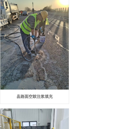
县路面空鼓注浆填充