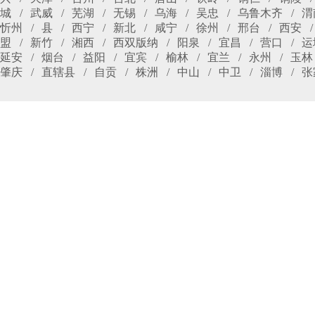
城
武威
芜湖
无锡
乌海
吴忠
乌鲁木齐
渭
忻州
县
西宁
新北
咸宁
徐州
邢台
西安
盟
新竹
湘西
西双版纳
阳泉
宜昌
营口
运
延安
烟台
益阳
宜宾
榆林
宜兰
永州
玉林
肇庆
直辖县
自贡
株洲
中山
中卫
淄博
张