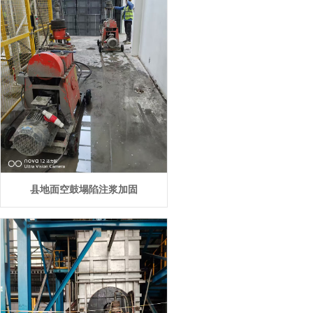
县地面空鼓塌陷注浆加固