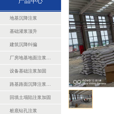
产品中心
地基沉降注浆
基础灌浆顶升
建筑沉降纠偏
厂房地基地面注浆加固
设备基础注浆加固
路基路面沉降注浆加固
回填土塌陷注浆加固
桩底钻孔注浆